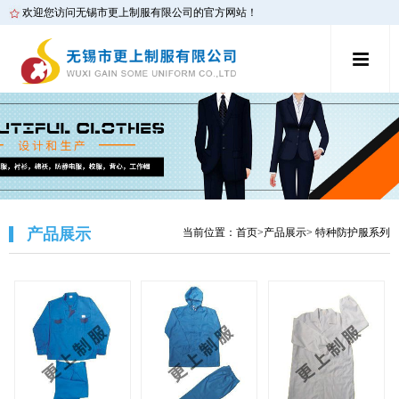
欢迎您访问无锡市更上制服有限公司的官方网站！
产品展示
当前位置：
首页
>
产品展示
>
特种防护服系列